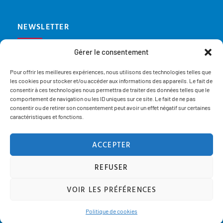
NEWSLETTER
Gérer le consentement
Inscrivez-vous à notre newsletter est restez informé de nos
dernières actualités
Pour offrir les meilleures expériences, nous utilisons des technologies telles que
les cookies pour stocker et/ou accéder aux informations des appareils. Le fait de
consentir à ces technologies nous permettra de traiter des données telles que le
comportement de navigation ou les ID uniques sur ce site. Le fait de ne pas
consentir ou de retirer son consentement peut avoir un effet négatif sur certaines
caractéristiques et fonctions.
JE M'INSCRIS
ACCEPTER
REFUSER
COPYRIGHT© - RÉALISÉ BY CLICTOUTDEV.2025
VOIR LES PRÉFÉRENCES
Politique de cookies